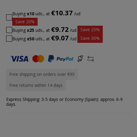
€10.37
Buying
x10
uds., at
/ud
Save 20%
€9.72
Save 25%
Buying
x25
uds., at
/ud
€9.07
Save 30%
Buying
x50
uds., at
/ud
Free shipping on orders over €95
Free returns within 14 days
Express Shipping: 3-5 days or Economy (Spain): approx. 6-9
days.