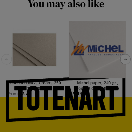
You may also like
Fabriano Unica, Cream, 250
Michel paper, 240 gr.,
gr., 100x70 cm.
76x112 cm., Off-White
€2.71
€9.19
From